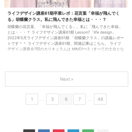
2022/9/1
ライフデザイン講座61期卒業レポ：花言葉「幸福が飛んでく
る」胡蝶蘭クラス。私に飛んできた幸福とは・・・？
胡蝶蘭の花言葉、「幸福が飛んでくる」。私に「飛んできた幸福」
とは・・・？ ライフデザイン講座61期 Lesson7「life design」
2022年5月ライフデザイン講座61期 「胡蝶蘭クラス」の講義レポー
トです＾＾ ライフデザイン講座61期、関連記事はこちら。 ライフ
デザイン講座全7回のカリキュラムは MIND1〜3（すべての土台とな
る心） HEALTH&FOOD（身体の健康） LOVE（パートナーシップ・
人間関係） WORK（働き方） LIFE DESIGN（最終回は受講生だけの
ひみつ） ...
Next »
1
…
5
6
7
…
48