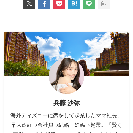
兵藤 沙弥
海外ディズニーに恋をして起業したママ社長。
早大政経→会社員→結婚・妊娠→起業。「賢く