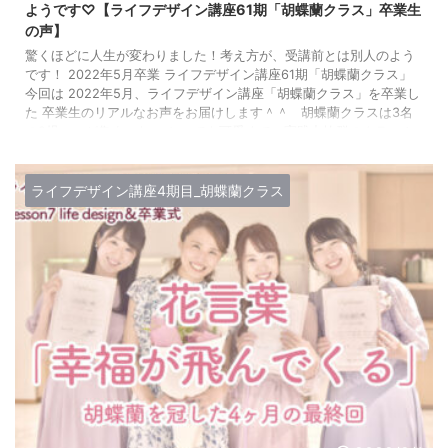
ようです♡【ライフデザイン講座61期「胡蝶蘭クラス」卒業生
の声】
驚くほどに人生が変わりました！考え方が、受講前とは別人のよう
です！ 2022年5月卒業 ライフデザイン講座61期「胡蝶蘭クラス」
今回は 2022年5月、ライフデザイン講座「胡蝶蘭クラス」を卒業し
た 卒業生のリアルなお声をお届けします＾＾ 胡蝶蘭クラスは3名
の2児ママが集まった、 とっても可愛くて、実践力抜群のクラス！
胡蝶蘭クラスの講義レポートは、以下の記事をご覧ください♡ ライ
フデザイン講座61期 卒業生の声 1. ライフデザイン講座におこしく
ださる前に、 悩んでいたことなどございました ...
ライフデザイン講座4期目_胡蝶蘭クラス