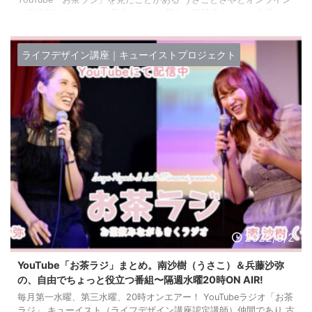
で直接話してみたい お茶友さん（お茶ラジ視聴者さん）と交流した
い お茶ラジが好き どんなイベント？ 無料アプリ「zoom」を使った
オンラインお話会です。 当日は兵藤沙弥 ...
ライフデザイン講座｜キューイストプロジェクト
2022/9/2
YouTube「お茶ラジ」まとめ。南沙樹（うさこ）＆兵藤沙弥
の、自由でちょっと役立つ番組〜隔週水曜20時ON AIR!
毎月第一水曜、第三水曜、20時オンエアー！ YouTubeラジオ「お茶
ラジ」 キューイスト（ライフデザイン講座認定講師）仲間であり 古