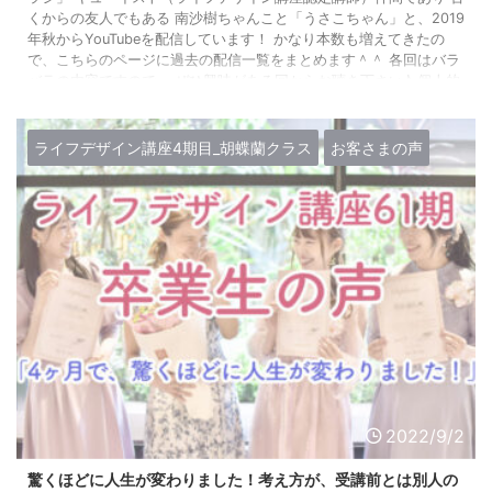
くからの友人でもある 南沙樹ちゃんこと「うさこちゃん」と、2019
年秋からYouTubeを配信しています！ かなり本数も増えてきたの
で、こちらのページに過去の配信一覧をまとめます＾＾ 各回はバラ
バラの内容ですので、 ぜひ興味がある回からお聴き下さい♪ 個人的
におすすめの回も、各見出しの最初にいくつか貼っておきま〜す！
＾＾ ※奇数回は私のチャンネル、偶数回はうさこちゃんのチャ ...
ライフデザイン講座4期目_胡蝶蘭クラス
お客さまの声
2022/9/2
驚くほどに人生が変わりました！考え方が、受講前とは別人の