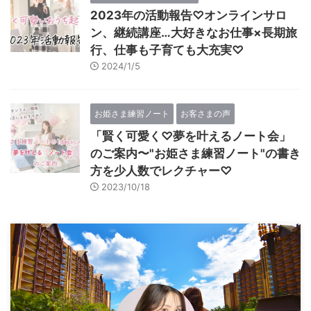
2023年の活動報告♡オンラインサロ
ン、継続講座…大好きなお仕事×長期旅
行、仕事も子育ても大充実♡
2024/1/5
お姫さま練習ノート
お客さまの声
「賢く可愛く♡夢を叶えるノート会」
のご案内〜"お姫さま練習ノート"の書き
方を少人数でレクチャー♡
2023/10/18