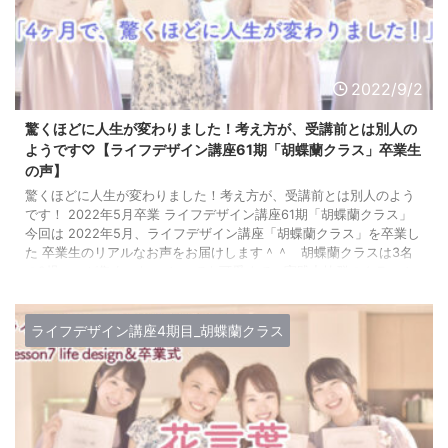
2022/9/2
驚くほどに人生が変わりました！考え方が、受講前とは別人の
ようです♡【ライフデザイン講座61期「胡蝶蘭クラス」卒業生
の声】
驚くほどに人生が変わりました！考え方が、受講前とは別人のよう
です！ 2022年5月卒業 ライフデザイン講座61期「胡蝶蘭クラス」
今回は 2022年5月、ライフデザイン講座「胡蝶蘭クラス」を卒業し
た 卒業生のリアルなお声をお届けします＾＾ 胡蝶蘭クラスは3名
の2児ママが集まった、 とっても可愛くて、実践力抜群のクラス！
胡蝶蘭クラスの講義レポートは、以下の記事をご覧ください♡ ライ
フデザイン講座61期 卒業生の声 1. ライフデザイン講座におこしく
ださる前に、 悩んでいたことなどございました ...
ライフデザイン講座4期目_胡蝶蘭クラス