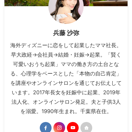
兵藤 沙弥
海外ディズニーに恋をして起業したママ社長。
早大政経→会社員→結婚・妊娠→起業。「賢く
可愛いおうち起業」ママの働き方の土台とな
る、心理学をベースとした「本物の自己肯定」
を講座やオンラインサロンを通じてお伝えして
います。2017年長女を妊娠中に起業、2019年
法人化、オンラインサロン発足。夫と子供3人
を溺愛。1990年生まれ。千葉県在住。