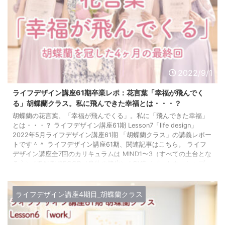
2022/9/1
ライフデザイン講座61期卒業レポ：花言葉「幸福が飛んでく
る」胡蝶蘭クラス。私に飛んできた幸福とは・・・？
胡蝶蘭の花言葉、「幸福が飛んでくる」。私に「飛んできた幸福」
とは・・・？ ライフデザイン講座61期 Lesson7「life design」
2022年5月ライフデザイン講座61期 「胡蝶蘭クラス」の講義レポー
トです＾＾ ライフデザイン講座61期、関連記事はこちら。 ライフ
デザイン講座全7回のカリキュラムは MIND1〜3（すべての土台とな
る心） HEALTH&FOOD（身体の健康） LOVE（パートナーシップ・
人間関係） WORK（働き方） LIFE DESIGN（最終回は受講生だけの
ひみつ） ...
ライフデザイン講座4期目_胡蝶蘭クラス