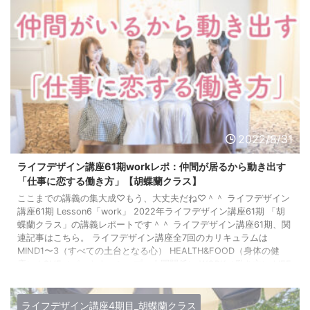
2022/8/31
ライフデザイン講座61期workレポ：仲間が居るから動き出す
「仕事に恋する働き方」【胡蝶蘭クラス】
ここまでの講義の集大成♡もう、大丈夫だね♡＾＾ ライフデザイン
講座61期 Lesson6「work」 2022年ライフデザイン講座61期 「胡
蝶蘭クラス」の講義レポートです＾＾ ライフデザイン講座61期、関
連記事はこちら。 ライフデザイン講座全7回のカリキュラムは
MIND1〜3（すべての土台となる心） HEALTH&FOOD（身体の健
康） LOVE（パートナーシップ・人間関係） WORK（働き方） LIFE
DESIGN（最終回は受講生だけのひみつ） という順番で進んでいき
ます。 ...
ライフデザイン講座4期目_胡蝶蘭クラス