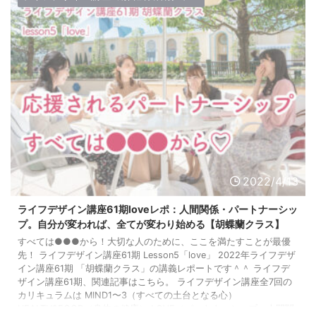
2022/4/13
ライフデザイン講座61期loveレポ：人間関係・パートナーシッ
プ。自分が変われば、全てが変わり始める【胡蝶蘭クラス】
すべては●●●から！大切な人のために、ここを満たすことが最優
先！ ライフデザイン講座61期 Lesson5「love」 2022年ライフデザ
イン講座61期 「胡蝶蘭クラス」の講義レポートです＾＾ ライフデ
ザイン講座61期、関連記事はこちら。 ライフデザイン講座全7回の
カリキュラムは MIND1〜3（すべての土台となる心）
HEALTH&FOOD（身体の健康） LOVE（パートナーシップ・人間関