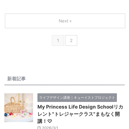
係） WORK（働き方） LIFE DESIGN（最終回は受講生だけのひみ
つ） という順番で進んでいきます ...
Next »
1
2
新着記事
ライフデザイン講座｜キューイストプロジェクト
My Princess Life Design Schoolリカ
レント"トレジャークラス"まもなく開
講！♡
2026/3/1