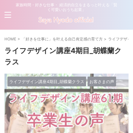
家族時間・好きな仕事・ 経済的自立をまるっと叶える「賢
く可愛いおうち起業」
HOME
>
「好きを仕事に」を叶える自己肯定感の育て方
>
ライフデザイ
ライフデザイン講座4期目_胡蝶蘭ク
ラス
ライフデザイン講座4期目_胡蝶蘭クラス
お客さまの声