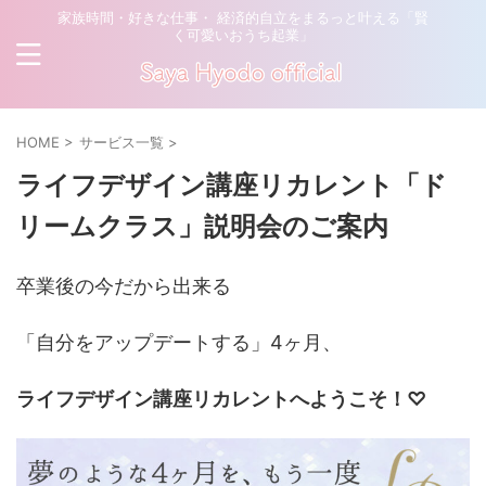
家族時間・好きな仕事・ 経済的自立をまるっと叶える「賢
く可愛いおうち起業」
HOME
>
サービス一覧
>
ライフデザイン講座リカレント「ド
リームクラス」説明会のご案内
卒業後の今だから出来る
「自分をアップデートする」4ヶ月、
ライフデザイン講座リカレントへようこそ！♡