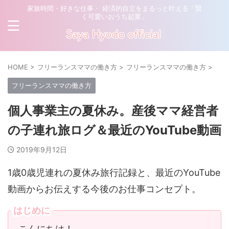
家族時間・好きな仕事・ 経済的自立をまるっと叶える「賢
く可愛いおうち起業」
HOME
>
フリーランスママの働き方
>
フリーランスママの働き方
>
フリーランスママの働き方
個人事業主の夏休み。産後ママ経営者
の子連れ旅ログ＆最近のYouTube動画
2019年9月12日
1歳0歳児連れの夏休み旅行記録と、最近のYouTube
動画からお伝えする今後のお仕事コンセプト。
はじめに
こんにちは！