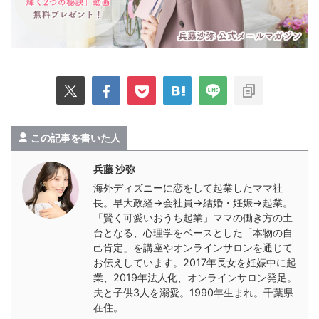
この記事を書いた人
兵藤 沙弥
海外ディズニーに恋をして起業したママ社
長。早大政経→会社員→結婚・妊娠→起業。
「賢く可愛いおうち起業」ママの働き方の土
台となる、心理学をベースとした「本物の自
己肯定」を講座やオンラインサロンを通じて
お伝えしています。2017年長女を妊娠中に起
業、2019年法人化、オンラインサロン発足。
夫と子供3人を溺愛。1990年生まれ。千葉県
在住。