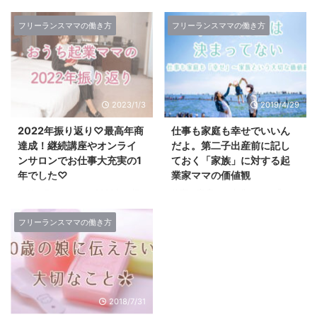
い！！ お金になる趣味、ならな
おうち起業ママの2024年の振り
い趣味？ 私は今、個人でPC一台
返り 2024年も残すところ数日、
フリーランスママの働き方
フリーランスママの働き方
で仕事をするというスタイルを叶
今年もありがとうございました！
えられるようになりました。 も
なんと1年ぶりのブログです！＼
ともとこの仕事を選んだ大きなき
(^o^)／ 割り切ってブログを更新
っかけは、 産後の職場復帰問題
しなかった１年ですが、普段は毎
がキッカケではありましたが、
日Instagramで活動しておりま
2023/1/3
2019/4/29
実際はもっと複合的な理由で、
す。 ということで、前回のブロ
個人でPC一台で働く、という自
グは2023年の振り返り記事でし
2022年振り返り♡最高年商
仕事も家庭も幸せでいいん
由を叶えるといろんな可能性が広
たが、 今年も毎年恒例１年の活
達成！継続講座やオンライ
だよ。第二子出産前に記し
がります。 お金にならない趣味
動報告をまとめます。 過去の振
ンサロンでお仕事大充実の1
ておく「家族」に対する起
に時間をかける 私は 「お金にな
り返り記事はこちら＾＾ まず記
年でした♡
業家ママの価値観
らない趣味」に時間をかけたい
事の前半で、今年のお仕事の話、
フリーランスママの2022年の振
仕事も家庭も、自分だけの「しっ
という想いが昔からありました。
記事の後半で、ディズニーや家族
り返り 2023年、あけましておめ
くり」を見つける旅だ＾＾ 「家
つい数日前・・・ 随分ひさしぶ
旅行などプライベートの話（こっ
でとうございます！＾＾ 本年も
族の想い出」を1つ1つ積み重ねて
フリーランスママの働き方
りにミシンを触って、娘のお ...
ちのほうが長いｗ）と、 ...
よろしくお願い致します♡ 昨年
いく 2019年4月末現在、第二子
はとにかくお仕事大充実の1年で
妊娠37週です。 もういつ産まれ
した！ 簡単に1年のプレイバック
ても正期産、いつ陣痛が来るか破
をしていきたいと思います♪ 過去
水するか・・・と ちょっとドキ
の振り返り記事はこちら＾＾
ドキしながら、いつになくのんび
2018/7/31
2022年1〜5月 ライフデザイン講
りとした 平成最後〜令和最初の