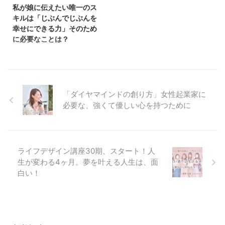
座胡蝶蘭クラス まず2022年の1
ゴールデンウィーク10連休を過
私が娘に伝えたい唯一のス
月からは、なんといっても 大人
ごしています。 よく身近な人か
キルは「じぶんでじぶんを
女子の学校「ライフデザイン講
らは「ママに見えない」と言って
幸せにできる力」そのため
座」、 兵藤沙弥4期目となる「胡
もらう事がすごく多いのですが
に必要なことは？
蝶蘭クラス」が開講しました♡
（嬉しいです）、 もしかした
夫と少し珍しい話をしました✿ 娘
賢く可愛い3人のママクラス♡ 私
ら、これが人生最後の出産になる
に伝えたい大切なこと 私たちは
のライフデザイン講座史上最少人
かもしれないので、 マタニティ
いま0歳の娘に、 親の「願望」を
数のクラス ...
＆ファミリー ...
押し付けないようにと思ってきた
けれど、 少しだけ教えたいこと
「ダイヤマインドの創り方」女性起業家に
ができました。 それは 「どんな
必要な、強くて優しい心を持つために
環境でも自分で自分を幸せにでき
る力」 を身につけて欲しいとい
うこと。 この 「どんな環境で
も」 っていうのがミソ。 「じぶ
ライフデザイン講座30期、スタート！人
んの感情を上手く扱える」 そん
生が変わる4ヶ月。夢を叶える人生は、面
な大人になってほしい。 じぶん
でじぶんを上手く扱うために必要
白い！
なこと そのために必要なのは と
いうことを、徹底して知ること。
& ...