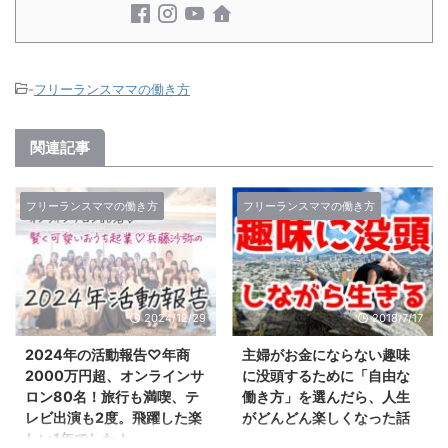
-
フリーランスママの働き方
関連記事
フリーランスママの働き方
フリーランスママの働き方
2024/12/29
2018/7/17
2024年の活動報告♡年商
主婦がお金にならない趣味
2000万円超、オンラインサ
に没頭するために「自由な
ロン80名！旅行も満喫、テ
働き方」を選んだら、人生
レビ出演も2度。飛躍した楽
がどんどん楽しくなった話
しい1年でした！
お金にならない趣味を極めた