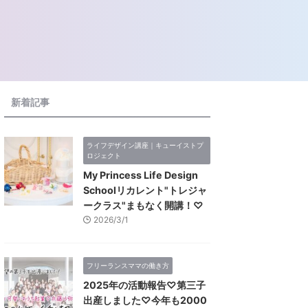
新着記事
ライフデザイン講座｜キューイストプ
ロジェクト
My Princess Life Design
Schoolリカレント"トレジャ
ークラス"まもなく開講！♡
2026/3/1
フリーランスママの働き方
2025年の活動報告♡第三子
出産しました♡今年も2000