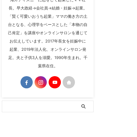
長。早大政経→会社員→結婚・妊娠→起業。
「賢く可愛いおうち起業」ママの働き方の土
台となる、心理学をベースとした「本物の自
己肯定」を講座やオンラインサロンを通じて
お伝えしています。2017年長女を妊娠中に
起業、2019年法人化、オンラインサロン発
足。夫と子供3人を溺愛。1990年生まれ。千
葉県在住。