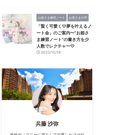
お姫さま練習ノート
お客さまの声
「賢く可愛く♡夢を叶えるノ
ート会」のご案内〜"お姫さ
ま練習ノート"の書き方を少
人数でレクチャー♡
2023/10/18
兵藤 沙弥
海外ディズニーに恋をして起業したママ社