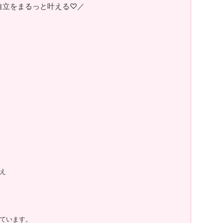
自立をまるっと叶える♡／
え
ています。