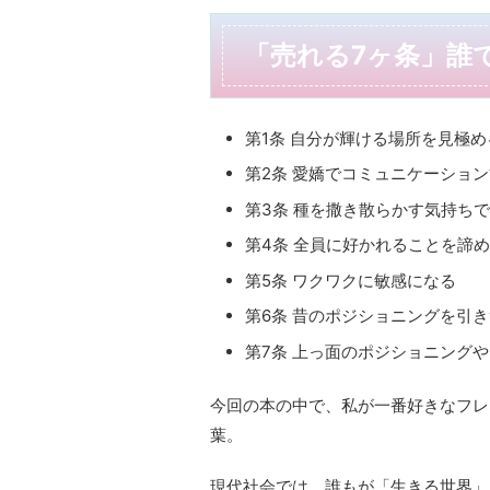
「売れる7ヶ条」誰
第1条 自分が輝ける場所を見極め
第2条 愛嬌でコミュニケーショ
第3条 種を撒き散らかす気持ちで
第4条 全員に好かれることを諦
第5条 ワクワクに敏感になる
第6条 昔のポジショニングを引
第7条 上っ面のポジショニング
今回の本の中で、私が一番好きなフレ
葉。
現代社会では、誰もが「生きる世界」