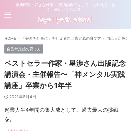
家族時間・好きな仕事・ 経済的自立をまるっと叶える「賢
く可愛いおうち起業」
HOME
>
「好きを仕事に」を叶える自己肯定感の育て方
>
自己肯定感の
自己肯定感の育て方
ベストセラー作家・星渉さん出版記念
講演会・主催報告〜「神メンタル実践
講座」卒業から1年半
2021年6月4日
起業人生4年間の集大成として、過去最大の挑戦
を。