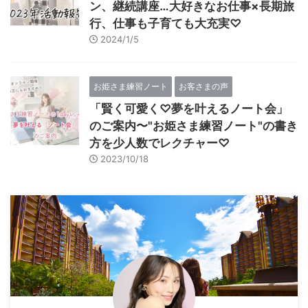
ン、継続講座…大好きなお仕事×長期旅
行、仕事も子育ても大充実♡
2024/1/5
お姫さま練習ノート
お客さまの声
「賢く可愛く♡夢を叶えるノート会」
のご案内〜"お姫さま練習ノート"の書き
方を少人数でレクチャー♡
2023/10/18