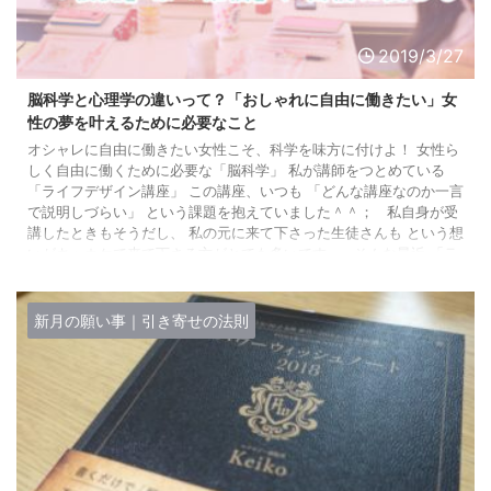
2019/3/27
脳科学と心理学の違いって？「おしゃれに自由に働きたい」女
性の夢を叶えるために必要なこと
オシャレに自由に働きたい女性こそ、科学を味方に付けよ！ 女性ら
しく自由に働くために必要な「脳科学」 私が講師をつとめている
「ライフデザイン講座」 この講座、いつも 「どんな講座なのか一言
で説明しづらい」 という課題を抱えていました＾＾； 私自身が受
講したときもそうだし、 私の元に来て下さった生徒さんも という想
いがキッカケで来て下さる方がとても多いです。 そんな最近 「ラ
イフデザイン講座とは？」 という問いを 一言で返すなら 日本一可
愛く、脳科学に基づいた目標達成方法を学ぶ場所 ...
新月の願い事｜引き寄せの法則