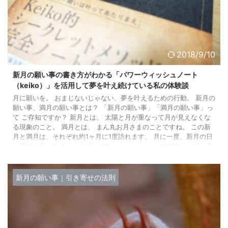
2018/9/10
新月の願い事の書き方がわかる「パワーウィッシュノート
（keiko）」を活用して夢を叶え続けている私の体験談
月に願いを。 おまじないじゃない、夢を叶えるための行動。 新月の
願い事、満月の願い事とは？ 「新月の願い事」「満月の願い事」っ
て ご存知ですか？ 新月とは、 太陽と月が重なって月が見えなくな
る現象のこと。 満月とは、 まん丸お月さまのことですね。 この新
月と満月は、それぞれ約1ヶ月に1度訪れます。 月に一度、新月の日
と満月の日があるという感じです。 （タイミング次第では、稀に月
に2度訪れることもあります） 月の満ち欠けにはパワーがあり、 新
月→何か新しいことをスタートするパワー 満月→成就や達成のパワ
ー ...
新月の願い事｜引き寄せの法則