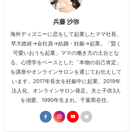
兵藤 沙弥
海外ディズニーに恋をして起業したママ社長。
早大政経→会社員→結婚・妊娠→起業。「賢く
可愛いおうち起業」ママの働き方の土台とな
る、心理学をベースとした「本物の自己肯定」
を講座やオンラインサロンを通じてお伝えして
います。2017年長女を妊娠中に起業、2019年
法人化、オンラインサロン発足。夫と子供3人
を溺愛。1990年生まれ。千葉県在住。