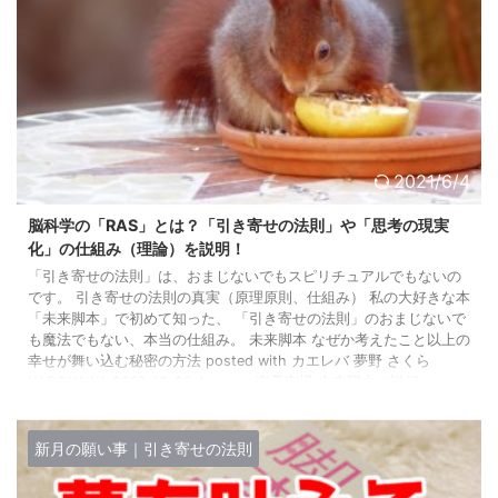
2021/6/4
脳科学の「RAS」とは？「引き寄せの法則」や「思考の現実
化」の仕組み（理論）を説明！
「引き寄せの法則」は、おまじないでもスピリチュアルでもないの
です。 引き寄せの法則の真実（原理原則、仕組み） 私の大好きな本
「未来脚本」で初めて知った、 「引き寄せの法則」のおまじないで
も魔法でもない、本当の仕組み。 未来脚本 なぜか考えたこと以上の
幸せが舞い込む秘密の方法 posted with カエレバ 夢野 さくら
KADOKAWA 2016-10-20 Amazon 楽天市場 未来脚本の詳細につい
ては、以下の記事に書いてあります。 「引き寄せの法則って怪し
い」と思っていた 正直私は、かつて「引き寄 ...
新月の願い事｜引き寄せの法則