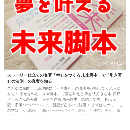
2018/9/4
ストーリー仕立ての名著「幸せをつくる 未来脚本」で「引き寄
せの法則」の真実を知る
こんなに面白く、論理的に「引き寄せ」の真実を説明してくれるな
んて！ 幸せを作る「未来脚本」で夢を叶える 私が大好きな本 夢野
さくらさんの著書 「幸せを作る 未来脚本」の紹介です。 Kindle
版、旧版ペーパーバック、新版があるので注意！ まずはじめに、 こ
の本は「Kindle版、旧版ペーパーバック、新版」と種類があり、 最
新版は2016年10月に発売されています。 以下の表紙が目印ですの
で、お間違いなきよう！ 未来脚本 なぜか考えたこと以上の幸せが舞
い込む秘密の方法 posted with カエレバ 夢野 ...