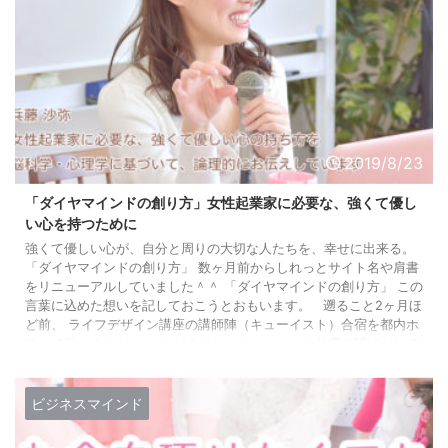
2019/8/23
「ダイヤマインドの創り方」女性起業家に必要な、強くて優し
い心を持つために
強くて優しい心が、自分と周りの大切な人たちを、幸せに出来る。
「ダイヤマインドの創り方」 数ヶ月前からしれっとサイト名や肩書
をリニューアルしていました＾＾ 「ダイヤマインドの創り方」 この
言葉に込めた想いを記しておこうとおもいます。 遡ること2ヶ月ほ
ど前、 ライフデザイン講座の講師陣（キューイスト）合宿を都内ホ
テルで行いました。 これがすごかったー・・・お仕事の話ばかりで
白熱し、気付いたら外は明るく・・・朝5:30（笑）。 この日は夜
にインスタライブもやったので、YouTube ...
ビジネスマインド