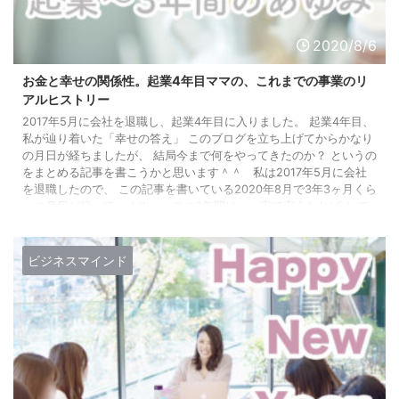
2020/8/6
お金と幸せの関係性。起業4年目ママの、これまでの事業のリ
アルヒストリー
2017年5月に会社を退職し、起業4年目に入りました。 起業4年目、
私が辿り着いた「幸せの答え」 このブログを立ち上げてからかなり
の月日が経ちましたが、 結局今まで何をやってきたのか？ というの
をまとめる記事を書こうかと思います＾＾ 私は2017年5月に会社
を退職したので、 この記事を書いている2020年8月で3年3ヶ月くら
いの月日が経っています。 この3年間は、一言で言うなれば とて
も変化の大きい3年間でした。 この3年で ビジネスの形態も、共に
働く仲間も、お金 ...
ビジネスマインド