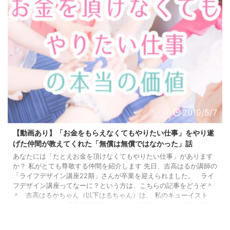
2019/5/7
【動画あり】「お金をもらえなくてもやりたい仕事」をやり遂
げた仲間が教えてくれた「無償は無償ではなかった」話
あなたには「たとえお金を頂けなくてもやりたい仕事」があります
か？ 私がとても尊敬する仲間を紹介します 先日、吉高はるか講師の
「ライフデザイン講座22期」さんが卒業を迎えられました。 ライ
フデザイン講座ってなーに？という方は、こちらの記事をどうぞ＾
＾ 吉高はるかちゃん（以下はるちゃん）は、 私のキューイスト
（ライフデザイン講座認定講師）としての同期であり、 年齢も同い
年、娘も同い年、間もなく産まれる第二子も同い年（！）という マ
マ仲間であり、妊婦仲間であり、仕事仲間。 美人でス ...