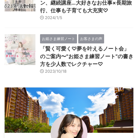
ン、継続講座…大好きなお仕事×長期旅
行、仕事も子育ても大充実♡
2024/1/5
お姫さま練習ノート
お客さまの声
「賢く可愛く♡夢を叶えるノート会」
のご案内〜"お姫さま練習ノート"の書き
方を少人数でレクチャー♡
2023/10/18