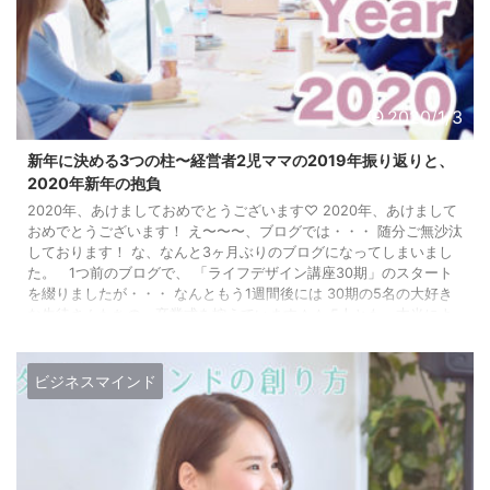
2020/1/3
新年に決める3つの柱〜経営者2児ママの2019年振り返りと、
2020年新年の抱負
2020年、あけましておめでとうございます♡ 2020年、あけまして
おめでとうございます！ え〜〜〜、ブログでは・・・ 随分ご無沙汰
しております！ な、なんと3ヶ月ぶりのブログになってしまいまし
た。 1つ前のブログで、 「ライフデザイン講座30期」のスタート
を綴りましたが・・・ なんともう1週間後には 30期の5名の大好き
な生徒さんたちの、卒業式を控えています＾＾ 5人とも、本当によ
く頑張ってきました。 とてもとても成長した5人が、卒業を前にし
て私の誇りです＾＾ 元来、ブログで講座のレポート ...
ビジネスマインド