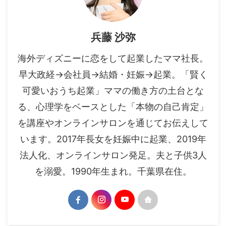
兵藤 沙弥
海外ディズニーに恋をして起業したママ社長。
早大政経→会社員→結婚・妊娠→起業。「賢く
可愛いおうち起業」ママの働き方の土台とな
る、心理学をベースとした「本物の自己肯定」
を講座やオンラインサロンを通じてお伝えして
います。2017年長女を妊娠中に起業、2019年
法人化、オンラインサロン発足。夫と子供3人
を溺愛。1990年生まれ。千葉県在住。