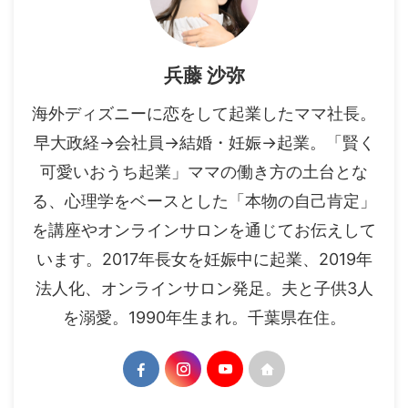
兵藤 沙弥
海外ディズニーに恋をして起業したママ社長。
早大政経→会社員→結婚・妊娠→起業。「賢く
可愛いおうち起業」ママの働き方の土台とな
る、心理学をベースとした「本物の自己肯定」
を講座やオンラインサロンを通じてお伝えして
います。2017年長女を妊娠中に起業、2019年
法人化、オンラインサロン発足。夫と子供3人
を溺愛。1990年生まれ。千葉県在住。