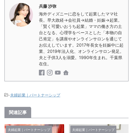
兵藤 沙弥
海外ディズニーに恋をして起業したママ社
長。早大政経→会社員→結婚・妊娠→起業。
「賢く可愛いおうち起業」ママの働き方の土
台となる、心理学をベースとした「本物の自
己肯定」を講座やオンラインサロンを通じて
お伝えしています。2017年長女を妊娠中に起
業、2019年法人化、オンラインサロン発足。
夫と子供3人を溺愛。1990年生まれ。千葉県
在住。
-
夫婦起業｜パートナーシップ
関連記事
夫婦起業｜パートナーシップ
夫婦起業｜パートナーシップ