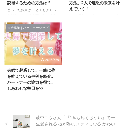
説得するための方法は？
方法」2人で理想の未来を叶
る
愛され妻の習慣 posted with
ロフィールはこちら。 金融機
えていく！
といったお声は、 とてもよくい
カエレバ ヒロコ・グレース
関、アパレルメーカーで勤務後、
ただきます。 夫や妻、親が起業
2人で理想の未来を叶えていく夫
WAVE出版 2017-08-08 Amazon
自己資金でセレクトショップの立
に反対している時、どうする？
婦であるために♡ パートナーシ
楽天市場 ...
ち上げを行う。 店舗を経営する
私は起業家であり、投資家です
ップは「知識」 私は夫と結婚す
夫婦起業｜パートナーシップ
傍ら、デート服専門 ...
が、 といわれたときに、 私はい
る少し前から「パートナーシッ
つも、 反対されているままで進
プ」を題材にした本を沢山読んで
めることはやめた方がいい とお
きました。 そのきっかけは、や
伝えしています。 もちろん、こ
はり夫との結婚が決まったこと。
れは夫に限らず 妻でもそうです
当時25歳、 結婚するまでずっと
2018/8/6
し、 特に独身の方の場合は、 親
実家暮らしだったということもあ
なんかにも当てはまる話です。
り、 初めて実家を出て、夫と一
夫婦で起業して、一緒に夢
起業ではなく、投資（株式投資や
緒に新しい家庭を築いてい
を叶えている事例を紹介。
不動産投資、FXなど）に挑戦す
く・・・ということが、 いくら
パートナーの協力を得て、
る場合も同じです。 少額ならOK
好きな人とはいえとても不安にな
しあわせな毎日を♡
だけど、動くお金が大きい時は要
ったのを覚えています＾＾； パ
夫婦で起業、 一緒に仕事をする
注意 数万円の少額で、 ちょっと
ートナーシップの名著は、世界的
っていいですよ＾＾ 夫婦で仕事
だけ株に挑 ...
ベストセラーがいくつかあるの
を協力するという考え方 私はい
で、 硬 ...
ま 「PC一台で自由に働き、生き
萩中ユウさん「『1％も尽くさない』で一
る世界を選べる私になる」 とい
生愛される 彼が私のファンになる かわい
うコンセプトで、 Webマーケテ