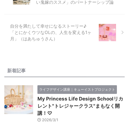
い鬼嫁のススメ」のパートナーシップ論
ィング、Web資産サイト制作など
の仕事をメインに起業している
28歳のママです。 一方、夫は30
代なかば、普通のフルタイムの正
社員です。 そんな 私たち夫婦で
自分を満たして幸せになるストーリー♪
すが、 夫婦で協力してある事業
「とにかくウツなOLの、人生を変える1ヶ
にも取り組んでいます。 前述の
月」（はあちゅうさん）
通り、 夫は会社員で、わたしは
個人で仕事をしているので、 直
接的に2人でお店をやっていると
か、 ...
新着記事
ライフデザイン講座｜キューイストプロジェクト
My Princess Life Design Schoolリカ
レント"トレジャークラス"まもなく開
講！♡
2026/3/1