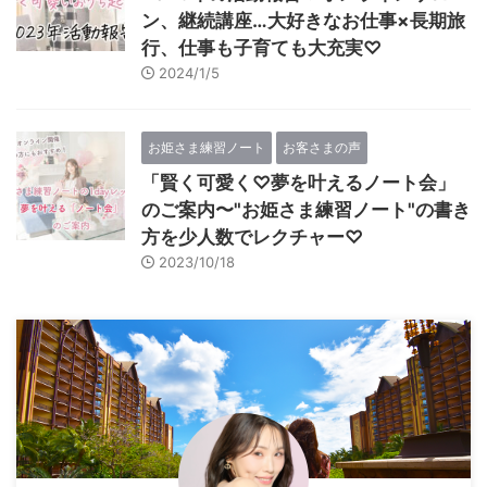
ン、継続講座…大好きなお仕事×長期旅
行、仕事も子育ても大充実♡
2024/1/5
お姫さま練習ノート
お客さまの声
「賢く可愛く♡夢を叶えるノート会」
のご案内〜"お姫さま練習ノート"の書き
方を少人数でレクチャー♡
2023/10/18