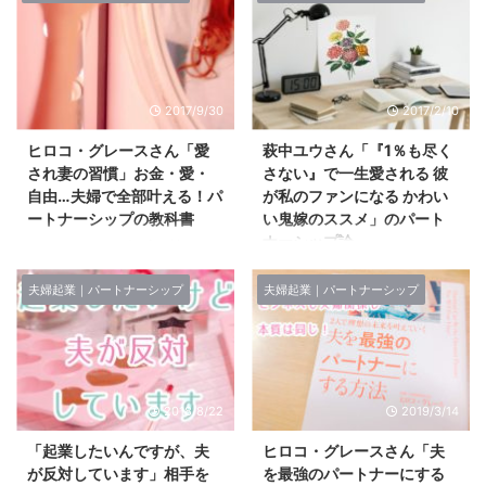
2017/9/30
2017/2/10
ヒロコ・グレースさん「愛
萩中ユウさん「『1％も尽く
され妻の習慣」お金・愛・
さない』で一生愛される 彼
自由…夫婦で全部叶える！パ
が私のファンになる かわい
ートナーシップの教科書
い鬼嫁のススメ」のパート
ナーシップ論
パートナーシップの本は読んでい
てワクワクします♡ お金・愛・
「愛妻コンサルタント」萩中ユウ
自由・・・夫婦で全部叶える 愛
さんの書籍を読みました♪ 愛妻コ
夫婦起業｜パートナーシップ
夫婦起業｜パートナーシップ
され妻の習慣（ヒロコ・グレー
ンサルタント 萩中ユウさん 「1%
ス） 私はパートナーシップに関
も尽くさない」で一生愛される
する本は、 結婚前後から沢山読
彼が私のファンになるかわいい鬼
んできました。 この本は、 初め
嫁のススメ posted with カエレバ
てパートナーシップについて 真
萩中 ユウ 総合法令出版 2017-
2018/8/22
2019/3/14
剣に考える人に向けても非常に分
01-21 Amazon 楽天市場
かりやすく、 実践しやすい内容
(株)charmonet.代表取締役で
「起業したいんですが、夫
ヒロコ・グレースさん「夫
が詰まった「愛の教科書」です。
「愛妻コンサルタント」 として
が反対しています」相手を
を最強のパートナーにする
お金・愛・自由…夫婦で全部叶え
活動されている萩中ユウさんのプ