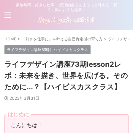
家族時間・好きな仕事・ 経済的自立をまるっと叶える「賢
く可愛いおうち起業」
HOME
>
「好きを仕事に」を叶える自己肯定感の育て方
>
ライフデザイ
ライフデザイン講座5期目_ハイビスカスクラス
ライフデザイン講座73期lesson2レ
ポ：未来を描き、世界を広げる。その
ために...？【ハイビスカスクラス】
2023年3月31日
はじめに
こんにちは！