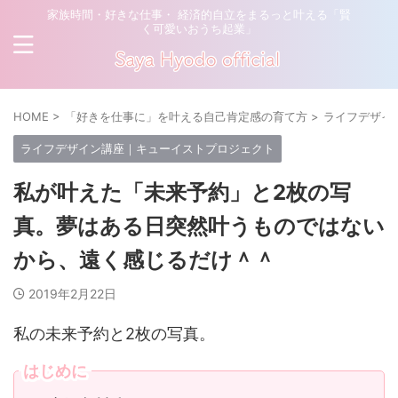
家族時間・好きな仕事・ 経済的自立をまるっと叶える「賢
く可愛いおうち起業」
HOME
>
「好きを仕事に」を叶える自己肯定感の育て方
>
ライフデザイ
ライフデザイン講座｜キューイストプロジェクト
私が叶えた「未来予約」と2枚の写
真。夢はある日突然叶うものではない
から、遠く感じるだけ＾＾
2019年2月22日
私の未来予約と2枚の写真。
はじめに