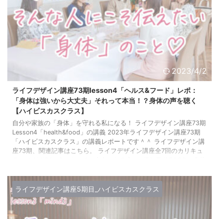
2023/4/2
ライフデザイン講座73期lesson4「ヘルス&フード」レポ：
「身体は強いから大丈夫」それって本当！？身体の声を聴く
【ハイビスカスクラス】
自分や家族の「身体」を守れる私になる！ ライフデザイン講座73期
Lesson4「health&food」の講義 2023年ライフデザイン講座73期
「ハイビスカスクラス」の講義レポートです＾＾ ライフデザイン講
座73期、関連記事はこちら。 ライフデザイン講座全7回のカリキュ
ラムは MIND1〜3（すべての土台となる心） HEALTH&FOOD（身体
の健康） LOVE（パートナーシップ・人間関係） WORK（働き方）
LIFE DESIGN（最終回は受講生だけのひみつ） という順番で進んで
...
ライフデザイン講座5期目_ハイビスカスクラス