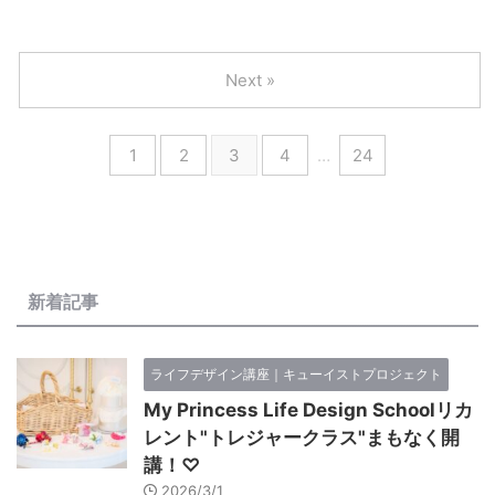
ナーシップ・人間関係） WORK（働き方） LIFE DESIGN（最終回は
受講生だ ...
Next »
1
2
3
4
…
24
新着記事
ライフデザイン講座｜キューイストプロジェクト
My Princess Life Design Schoolリカ
レント"トレジャークラス"まもなく開
講！♡
2026/3/1