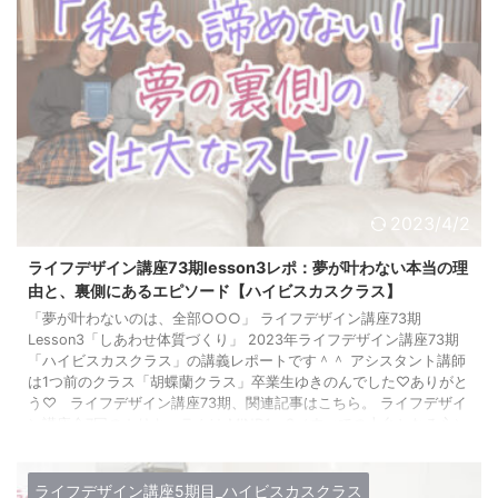
2023/4/2
ライフデザイン講座73期lesson3レポ：夢が叶わない本当の理
由と、裏側にあるエピソード【ハイビスカスクラス】
「夢が叶わないのは、全部○○○」 ライフデザイン講座73期
Lesson3「しあわせ体質づくり」 2023年ライフデザイン講座73期
「ハイビスカスクラス」の講義レポートです＾＾ アシスタント講師
は1つ前のクラス「胡蝶蘭クラス」卒業生ゆきのんでした♡ありがと
う♡ ライフデザイン講座73期、関連記事はこちら。 ライフデザイ
ン講座全7回のカリキュラムは MIND1〜3（すべての土台となる心）
HEALTH&FOOD（身体の健康） LOVE（パートナーシップ・人間関
係） WORK（働き方） ...
ライフデザイン講座5期目_ハイビスカスクラス