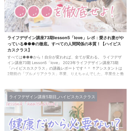
2023/4/2
ライフデザイン講座73期lesson5「love」レポ：愛され妻がや
っている●●●の徹底。すべての人間関係の本質！【ハイビス
カスクラス】
すべては●●●から！自分が変われば、全てが変わる。 ライフデザ
イン講座73期 Lesson5「love」 2023年ライフデザイン講座73期
「ハイビスカスクラス」の講義レポートです＾＾ ↑アシスタントは
2期前の「プルメリアクラス」卒業、りえちゃんでした。卒業生と働
けて嬉しい♡ありがとう♡ ライフデザイン講座73期、関連記事は
こちら。 ライフデザイン講座全7回のカリキュラムは MIND1〜
3（すべての土台となる心） HEALTH&FOOD（身体の健康）
LOVE（パートナーシップ・人 ...
ライフデザイン講座5期目_ハイビスカスクラス