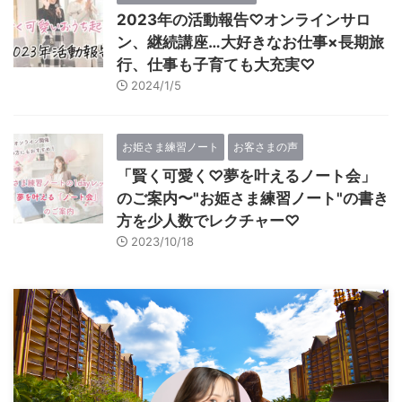
2023年の活動報告♡オンラインサロ
ン、継続講座…大好きなお仕事×長期旅
行、仕事も子育ても大充実♡
2024/1/5
お姫さま練習ノート
お客さまの声
「賢く可愛く♡夢を叶えるノート会」
のご案内〜"お姫さま練習ノート"の書き
方を少人数でレクチャー♡
2023/10/18