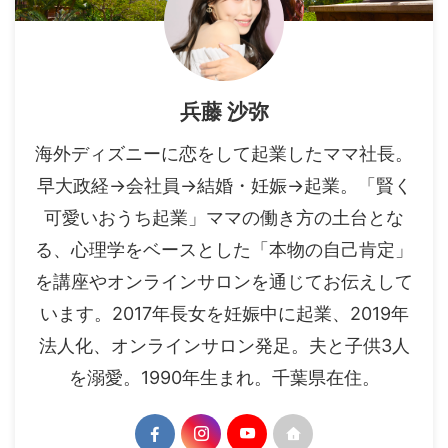
兵藤 沙弥
海外ディズニーに恋をして起業したママ社長。
早大政経→会社員→結婚・妊娠→起業。「賢く
可愛いおうち起業」ママの働き方の土台とな
る、心理学をベースとした「本物の自己肯定」
を講座やオンラインサロンを通じてお伝えして
います。2017年長女を妊娠中に起業、2019年
法人化、オンラインサロン発足。夫と子供3人
を溺愛。1990年生まれ。千葉県在住。