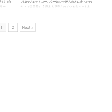
1,2（永
USJのジェットコースターはなぜ後ろ向きに走ったの
セラー
か？（森岡毅） 文庫本も発売されている大ヒット本
孝尚）」
「USJのジェットコースターはなぜ後ろ向きに走った
原作の永
のか？」 を読了しました！ USJのジェットコースター
。 コミ
はなぜ後ろ向きに走ったのか? (角川文庫) posted with
1
2
Next »
ted
カエレバ 森岡 毅 KADOKAWA/角川書店 2016-04-23
AWA/中経
Amazon 楽天市場 文庫版になる前の原本は、2014年
キャッチー
に初版が発行されています。 著者の森岡毅さんは、長
ティン
年P&Gで第一線のマーケターとして活躍され、 日本ヴ
...