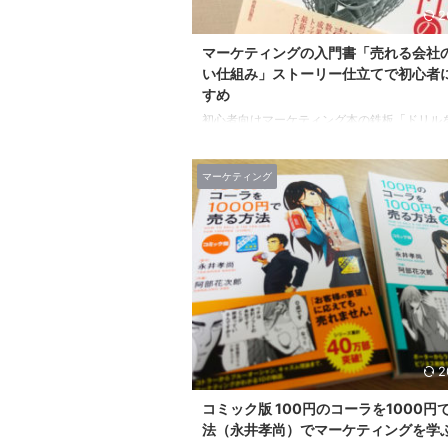
2
マーケティングの入門書「売れる会社
い仕組み」ストーリー仕立てで初心者
すめ
初心者向けマーケティング本の鉄板「ドリル
は穴を売れ」の続編！ 初心者向けのマーケテ
籍として、 必ずと言っていいほどオススメさ
マーケティング
名本「ドリルを売るには穴を売れ」（佐藤義典
リルを売るには穴を売れ posted with カエレ
典 青春出版社 2006-12-23 Amazon 楽天市
は、ストーリー仕立てで本格的なマーケティ
礎を学べる、素晴らしい本です。 私も以前、
書評を書いております。 そして実は、この本
と続編があるのです！ 今回は続 ...
2
コミック版 100円のコーラを1000円
法（永井孝尚）でマーケティングを学