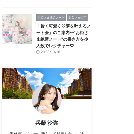
お姫さま練習ノート
お客さまの声
「賢く可愛く♡夢を叶えるノ
ート会」のご案内〜"お姫さ
ま練習ノート"の書き方を少
人数でレクチャー♡
2023/10/18
兵藤 沙弥
海外ディズニーに恋をして起業したママ社