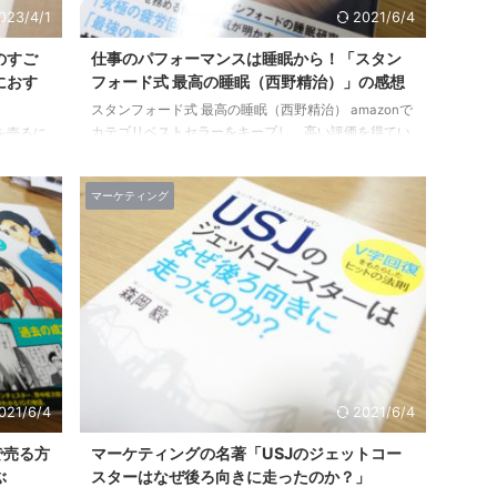
023/4/1
2021/6/4
のすご
仕事のパフォーマンスは睡眠から！「スタン
におす
フォード式 最高の睡眠（西野精治）」の感想
スタンフォード式 最高の睡眠（西野精治） amazonで
カテゴリベストセラーをキープし、高い評価を得てい
を売るに
るこの本。 「スタンフォード式 最高の睡眠」 スタン
ィング書
フォード大学医学部精神科教授、同大学睡眠生体リズ
れる超有
マーケティング
ム研究所(SCNラボ)所長であり、 医師・医学博士の西
）。 ド
野精治さんによる、日本語初の著書です。 スタンフォ
バ 佐藤 義
ード式 最高の睡眠 posted with カエレバ 西野精治 サ
場 この本
ンマーク出版 2017-02-28 Amazon 楽天市場 毎日当た
ングの基
り前に行っている「睡眠」の質を高めることが出来る
この本の
のならば、 きっと日 ...
にはなん
021/6/4
2021/6/4
で売る方
マーケティングの名著「USJのジェットコー
ぶ
スターはなぜ後ろ向きに走ったのか？」