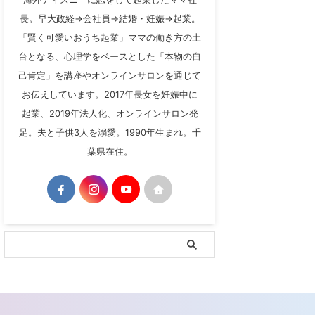
長。早大政経→会社員→結婚・妊娠→起業。
「賢く可愛いおうち起業」ママの働き方の土
台となる、心理学をベースとした「本物の自
己肯定」を講座やオンラインサロンを通じて
お伝えしています。2017年長女を妊娠中に
起業、2019年法人化、オンラインサロン発
足。夫と子供3人を溺愛。1990年生まれ。千
葉県在住。