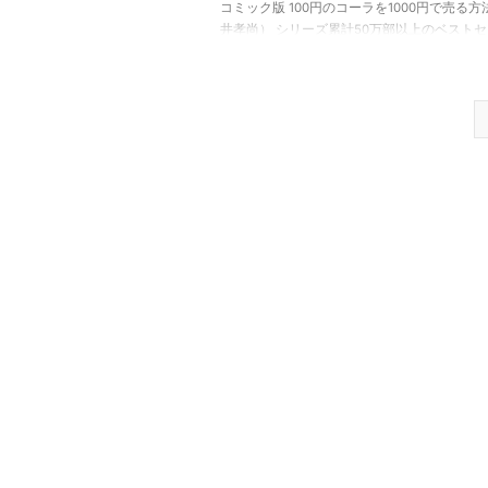
コミック版 100円のコーラを1000円で売る方法
井孝尚） シリーズ累計50万部以上のベスト
「100円のコーラを1000円で売る方法（永井
のコミック版を読みました。 コミック版も、
井孝尚さん監修で、作画は阿部花次郎さんです
ック版 100円のコーラを1000円で売る方法 pos
with カエレバ 永井 孝尚,阿部 花次郎 KADOK
出版 2012-12-10 Amazon 楽天市場 とても
なタイトルのこの本、内容はずばり「マーケ
グ」 ...