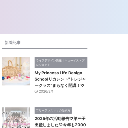
新着記事
ライフデザイン講座｜キューイストプ
ロジェクト
My Princess Life Design
Schoolリカレント"トレジャ
ークラス"まもなく開講！♡
2026/3/1
フリーランスママの働き方
2025年の活動報告♡第三子
出産しました♡今年も2000