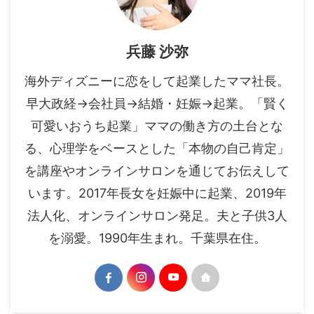
兵藤 沙弥
海外ディズニーに恋をして起業したママ社長。
早大政経→会社員→結婚・妊娠→起業。「賢く
可愛いおうち起業」ママの働き方の土台とな
る、心理学をベースとした「本物の自己肯定」
を講座やオンラインサロンを通じてお伝えして
います。2017年長女を妊娠中に起業、2019年
法人化、オンラインサロン発足。夫と子供3人
を溺愛。1990年生まれ。千葉県在住。