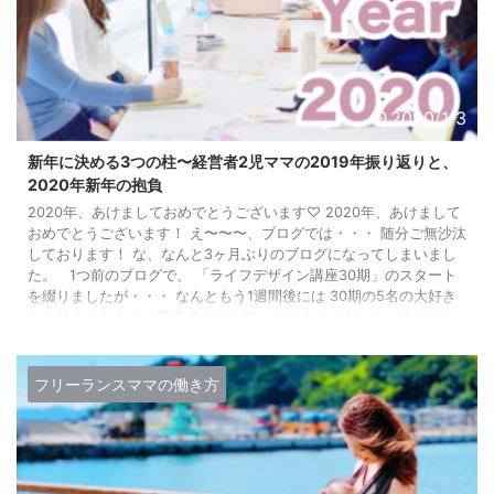
2020/1/3
新年に決める3つの柱〜経営者2児ママの2019年振り返りと、
2020年新年の抱負
2020年、あけましておめでとうございます♡ 2020年、あけまして
おめでとうございます！ え〜〜〜、ブログでは・・・ 随分ご無沙汰
しております！ な、なんと3ヶ月ぶりのブログになってしまいまし
た。 1つ前のブログで、 「ライフデザイン講座30期」のスタート
を綴りましたが・・・ なんともう1週間後には 30期の5名の大好き
な生徒さんたちの、卒業式を控えています＾＾ 5人とも、本当によ
く頑張ってきました。 とてもとても成長した5人が、卒業を前にし
て私の誇りです＾＾ 元来、ブログで講座のレポート ...
フリーランスママの働き方