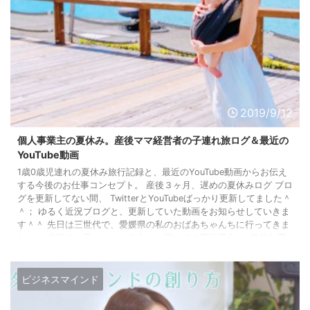
2019/9/12
個人事業主の夏休み。産後ママ経営者の子連れ旅ログ＆最近の
YouTube動画
1歳0歳児連れの夏休み旅行記録と、最近のYouTube動画からお伝え
する今後のお仕事コンセプト。 産後３ヶ月、遅めの夏休みログ ブロ
グを更新してない間、 TwitterとYouTubeばっかり更新してました＾
＾； ゆるく近況ブログと、更新していた動画をお知らせしていきま
す＾＾ 先日は三世代で、愛媛県の私のおばあちゃんちに行ってきま
した！ 生後３ヶ月になった次女は、初めての飛行機♪ 一般的な夏
休みの時期は外して９月に行ったのに、 出発時から、羽田空港国内
線の駐車場が全て満車で、90分待ち！ 余 ...
ビジネスマインド