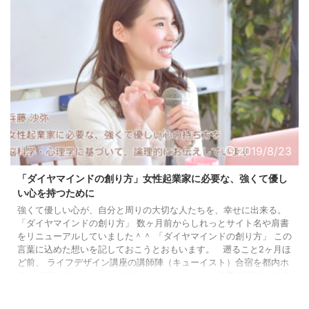
2019/8/23
「ダイヤマインドの創り方」女性起業家に必要な、強くて優し
い心を持つために
強くて優しい心が、自分と周りの大切な人たちを、幸せに出来る。
「ダイヤマインドの創り方」 数ヶ月前からしれっとサイト名や肩書
をリニューアルしていました＾＾ 「ダイヤマインドの創り方」 この
言葉に込めた想いを記しておこうとおもいます。 遡ること2ヶ月ほ
ど前、 ライフデザイン講座の講師陣（キューイスト）合宿を都内ホ
テルで行いました。 これがすごかったー・・・お仕事の話ばかりで
白熱し、気付いたら外は明るく・・・朝5:30（笑）。 この日は夜
にインスタライブもやったので、YouTube ...