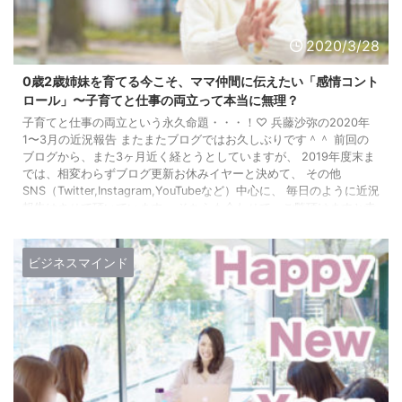
2020/3/28
0歳2歳姉妹を育てる今こそ、ママ仲間に伝えたい「感情コント
ロール」〜子育てと仕事の両立って本当に無理？
子育てと仕事の両立という永久命題・・・！♡ 兵藤沙弥の2020年
1〜3月の近況報告 またまたブログではお久しぶりです＾＾ 前回の
ブログから、また3ヶ月近く経とうとしていますが、 2019年度末ま
では、相変わらずブログ更新お休みイヤーと決めて、 その他
SNS（Twitter,Instagram,YouTubeなど）中心に、 毎日のように近況
報告はさせて頂いています。 そちらも合わせて、ご覧頂けますと幸
いです！ 一応こちらでもまとめて近況報告をさせていただきます
と、、、 2020年1〜3月の大き ...
ビジネスマインド