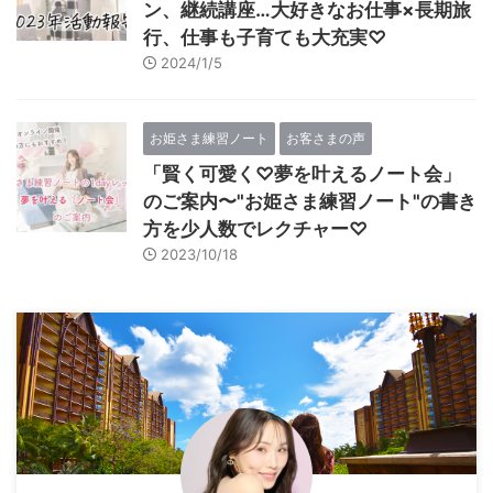
ン、継続講座…大好きなお仕事×長期旅
行、仕事も子育ても大充実♡
2024/1/5
お姫さま練習ノート
お客さまの声
「賢く可愛く♡夢を叶えるノート会」
のご案内〜"お姫さま練習ノート"の書き
方を少人数でレクチャー♡
2023/10/18