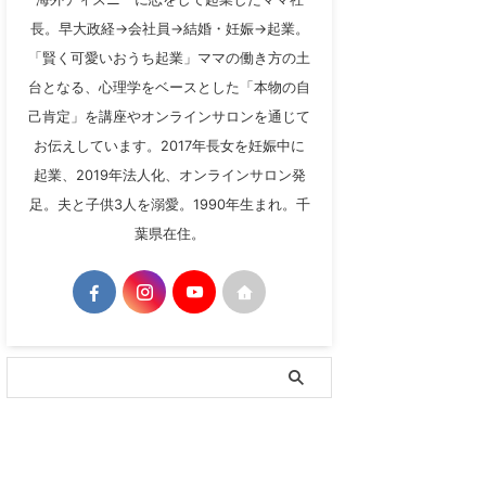
長。早大政経→会社員→結婚・妊娠→起業。
「賢く可愛いおうち起業」ママの働き方の土
台となる、心理学をベースとした「本物の自
己肯定」を講座やオンラインサロンを通じて
お伝えしています。2017年長女を妊娠中に
起業、2019年法人化、オンラインサロン発
足。夫と子供3人を溺愛。1990年生まれ。千
葉県在住。