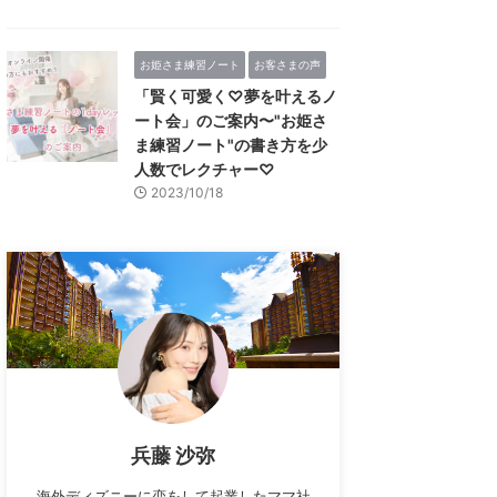
お姫さま練習ノート
お客さまの声
「賢く可愛く♡夢を叶えるノ
ート会」のご案内〜"お姫さ
ま練習ノート"の書き方を少
人数でレクチャー♡
2023/10/18
兵藤 沙弥
海外ディズニーに恋をして起業したママ社