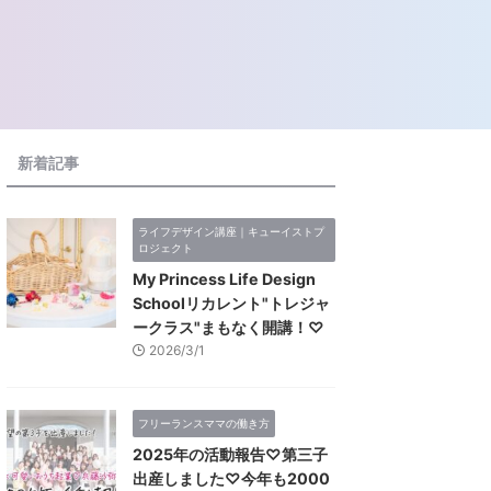
新着記事
ライフデザイン講座｜キューイストプ
ロジェクト
My Princess Life Design
Schoolリカレント"トレジャ
ークラス"まもなく開講！♡
2026/3/1
フリーランスママの働き方
2025年の活動報告♡第三子
出産しました♡今年も2000