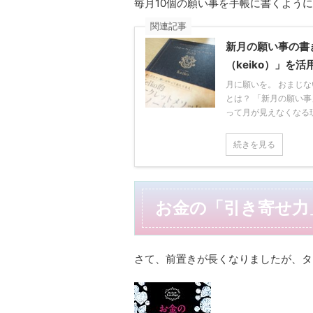
毎月10個の願い事を手帳に書くよう
関連記事
新月の願い事の書
（keiko）」を
月に願いを。 おまじ
とは？ 「新月の願い事
って月が見えなくなる現象
続きを見る
お金の「引き寄せ力」
さて、前置きが長くなりましたが、タ