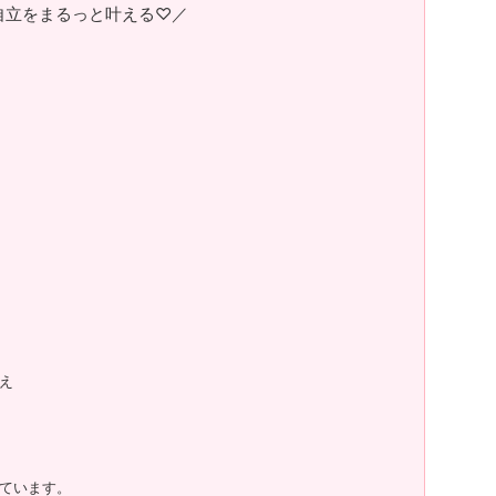
自立をまるっと叶える♡／
え
ています。