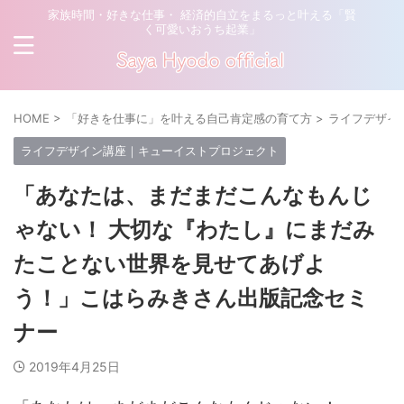
家族時間・好きな仕事・ 経済的自立をまるっと叶える「賢
く可愛いおうち起業」
HOME
>
「好きを仕事に」を叶える自己肯定感の育て方
>
ライフデザイ
ライフデザイン講座｜キューイストプロジェクト
「あなたは、まだまだこんなもんじ
ゃない！ 大切な『わたし』にまだみ
たことない世界を見せてあげよ
う！」こはらみきさん出版記念セミ
ナー
2019年4月25日