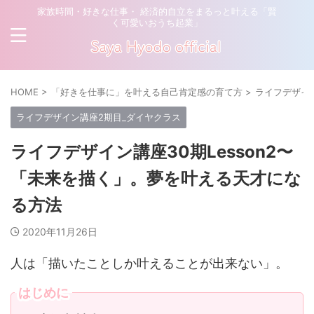
家族時間・好きな仕事・ 経済的自立をまるっと叶える「賢
く可愛いおうち起業」
HOME
>
「好きを仕事に」を叶える自己肯定感の育て方
>
ライフデザイ
ライフデザイン講座2期目_ダイヤクラス
ライフデザイン講座30期Lesson2〜
「未来を描く」。夢を叶える天才にな
る方法
2020年11月26日
人は「描いたことしか叶えることが出来ない」。
はじめに