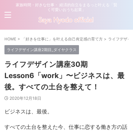
家族時間・好きな仕事・ 経済的自立をまるっと叶える「賢
く可愛いおうち起業」
HOME
>
「好きを仕事に」を叶える自己肯定感の育て方
>
ライフデザイ
ライフデザイン講座2期目_ダイヤクラス
ライフデザイン講座30期
Lesson6「work」〜ビジネスは、最
後。すべての土台を整えて！
2020年12月18日
ビジネスは、最後。
すべての土台を整えた今、仕事に恋する働き方の話