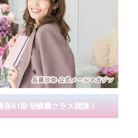
座61期 胡蝶蘭クラス開講！