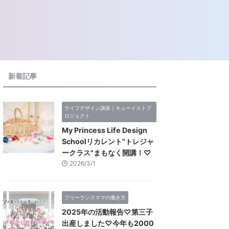
新着記事
ライフデザイン講座｜キューイストプ
ロジェクト
My Princess Life Design
Schoolリカレント"トレジャ
ークラス"まもなく開講！♡
2026/3/1
フリーランスママの働き方
2025年の活動報告♡第三子
出産しました♡今年も2000