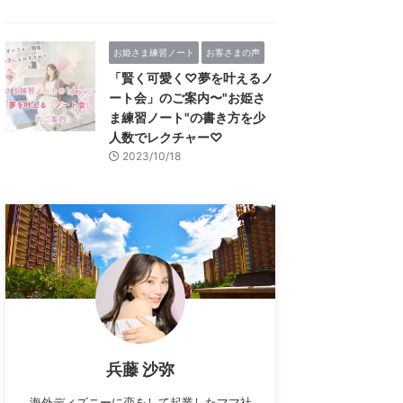
お姫さま練習ノート
お客さまの声
「賢く可愛く♡夢を叶えるノ
ート会」のご案内〜"お姫さ
ま練習ノート"の書き方を少
人数でレクチャー♡
2023/10/18
兵藤 沙弥
海外ディズニーに恋をして起業したママ社