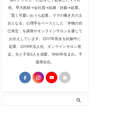
長。早大政経→会社員→結婚・妊娠→起業。
「賢く可愛いおうち起業」ママの働き方の土
台となる、心理学をベースとした「本物の自
己肯定」を講座やオンラインサロンを通じて
お伝えしています。2017年長女を妊娠中に
起業、2019年法人化、オンラインサロン発
足。夫と子供3人を溺愛。1990年生まれ。千
葉県在住。