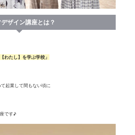
フデザイン講座とは？
【わたし】を学ぶ学校」
めて起業して間もない頃に
座です♪