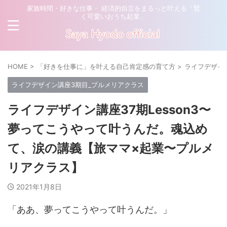
家族時間・好きな仕事・ 経済的自立をまるっと叶える「賢
く可愛いおうち起業」
HOME
>
「好きを仕事に」を叶える自己肯定感の育て方
>
ライフデザイ
ライフデザイン講座3期目_プルメリアクラス
ライフデザイン講座37期Lesson3〜
夢ってこうやって叶うんだ。魂込め
て、涙の講義【旅ママ×起業〜プルメ
リアクラス】
2021年1月8日
「ああ、夢ってこうやって叶うんだ。」