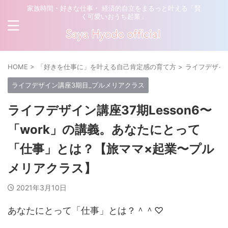
家族時間・好きな仕事・ 経済的自立をまるっと叶える「賢
く可愛いおうち起業」
HOME
>
「好きを仕事に」を叶える自己肯定感の育て方
>
ライフデザイ
ライフデザイン講座3期目_プルメリアクラス
ライフデザイン講座37期Lesson6〜
「work」の講義。あなたにとって
「仕事」とは？【旅ママ×起業〜プル
メリアクラス】
2021年3月10日
あなたにとって「仕事」とは？＾＾♡